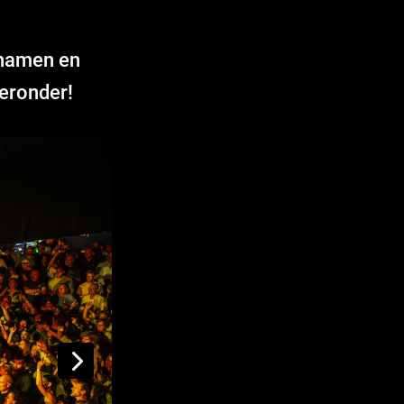
 namen en
ieronder!