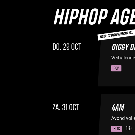
HIPHOP AG
NOBEL X STADSGEHOORZAAL
DO. 29 OCT
DIGGY D
Verhalende
POP
ZA. 31 OCT
4AM
Avond vol 
18+
HITS