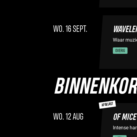
WO. 16 SEPT.
WAVELE
Waar muzi
OVERIG
BINNENKOR
AFGELAST
WO. 12 AUG
OF MICE
Intense ha