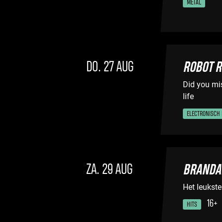
METAL
DO. 27 AUG
ROBOT R
Did you mi
life
ELECTRONISCH 
ZA. 29 AUG
BRANDA
Het leukste
16+
HITS