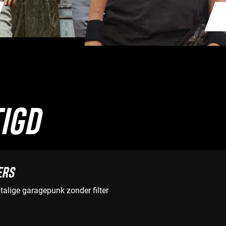
IGD
ERS
alige garagepunk zonder filter